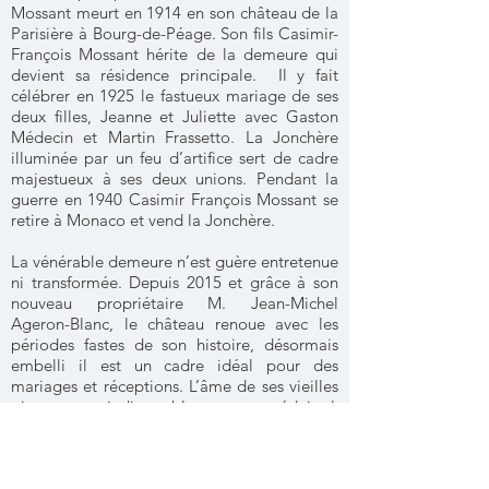
Mossant meurt en 1914 en son château de la
Parisière à Bourg-de-Péage. Son fils Casimir-
François Mossant hérite de la demeure qui
devient sa résidence principale. Il y fait
célébrer en 1925 le fastueux mariage de ses
deux filles, Jeanne et Juliette avec Gaston
Médecin et Martin Frassetto. La Jonchère
illuminée par un feu d’artifice sert de cadre
majestueux à ses deux unions. Pendant la
guerre en 1940 Casimir François Mossant se
retire à Monaco et vend la Jonchère.
La vénérable demeure n’est guère entretenue
ni transformée. Depuis 2015 et grâce à son
nouveau propriétaire M. Jean-Michel
Ageron-Blanc, le château renoue avec les
périodes fastes de son histoire, désormais
embelli il est un cadre idéal pour des
mariages et réceptions. L’âme de ses vieilles
pierres saura indiscutablement vous séduire !
Avec nos remerciements à Benjamin
Missud,
passionné d'histoire et de