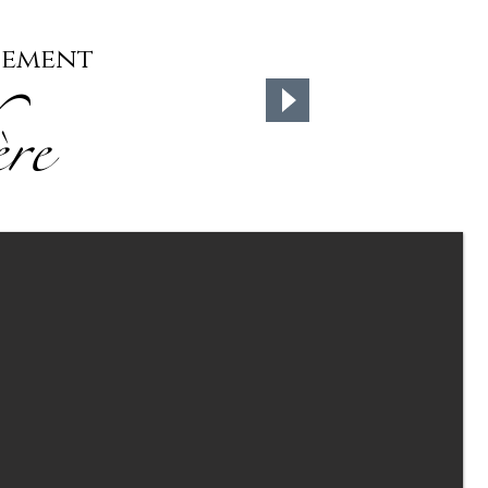
inement
ère